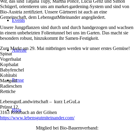
Wir, das sind Tatjana Tupy, Martha Ponce, Lucia Genz und Simon
Schügerl, orientieren uns am market-gardening-System und sind von
Bio-Austria zertifiziert. Unsere Gärtnerei ist auch an eine
Gemeinschaft, dem LebensgutMiteinander angegliedert.
Events
Unsere Jungpflanzen sind durch und durch handgezogen und wachsen
in einem unbeheizten Folientunnel bei uns im Garten. Das macht sie
besonders robust, hinzukommt ihr Samen-Festigkeit.
Zum Markt am 29. Mai mitbringen werden wir unser erstes Gemüse!
Anreise
Spinat
Vogerlsalat
Kopfsalat
Babyfenchel
Kohlrabi
Presse
Mangold
Radieschen
Rettiche
LebensgutLandwirtschaft – kurz LeGuLa
Prünst 12,
Blog
3163 Rohrbach an der Gölsen
https://www.
lebensgutmiteinander.com/
Mitglied bei Bio-Bauernverband: